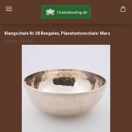
Klang­scha­le Nr.38 Ben­ga­len, Pla­ne­ten­ton­scha­le: Mars
(Art.Nr.:
BE-38
)