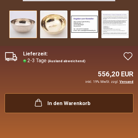
Lieferzeit:
A
2-3 Tage
(Ausland abweichend)
d
556,20 EUR
M
inkl. 19% MwSt. zzgl.
Versand
In den Warenkorb