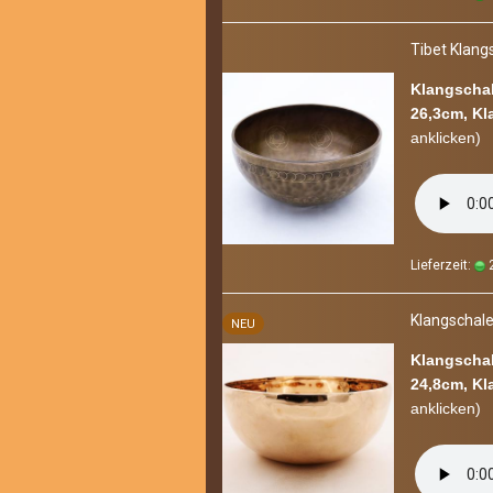
Tibet Klang­s
Klangschal
26,3cm, Kl
an­kli­cken)
Lieferzeit:
2
Klang­scha­le
NEU
Klangschal
24,8cm, Kl
an­kli­cken)