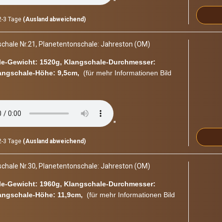
"
-3 Tage
(Ausland abweichend)
cha­le Nr.21, Pla­ne­ten­ton­scha­le: Jah­res­ton (OM)
e-​Gewicht: 1520g, Klangschale-​Durchmesser:
angschale-​Höhe: 9,5cm,
(für mehr In­for­ma­tio­nen Bild
"
-3 Tage
(Ausland abweichend)
cha­le Nr.30, Pla­ne­ten­ton­scha­le: Jah­res­ton (OM)
e-​Gewicht: 1960g, Klangschale-​Durchmesser:
angschale-​Höhe: 11,9cm,
(für mehr In­for­ma­tio­nen Bild