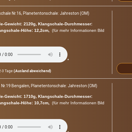
Siderischer-Mond
cha­le Nr.16, Pla­ne­ten­ton­scha­le: Jah­res­ton (OM)
Sonnenton
Tageston
e-​Gewicht: 2120g, Klangschale-​Durchmesser:
angschale-​Höhe: 12,2cm,
(für mehr In­for­ma­tio­nen Bild
Theta-Welle
Uranus
Venus
Wasserfrequenz
"
Wasserstoffgamma
-3 Tage
(Ausland abweichend)
 Nr.19 Ben­ga­len, Pla­ne­ten­ton­scha­le: Jah­res­ton (OM)
e-​Gewicht: 1710g, Klangschale-​Durchmesser:
angschale-​Höhe: 10,7cm,
(für mehr In­for­ma­tio­nen Bild