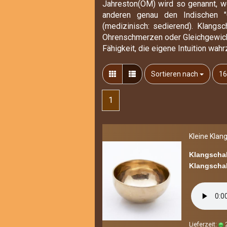
Jahreston(OM) wird so genannt, we
anderen genau den Indischen "O
(medizinisch: sedierend). Klang
Ohrenschmerzen oder Gleichgewichts
Fähigkeit, die eigene Intuition wa
Sortieren nach
pr
Sortieren nach
16
1
Klei­ne Klang
Klangschal
Klangschal
Lieferzeit:
2