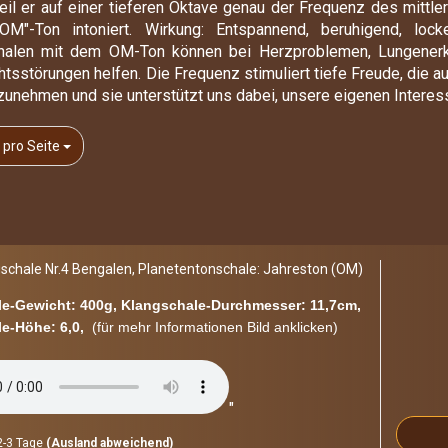
il er auf einer tieferen Oktave genau der Frequenz des mittle
Waage
Liebe
M"-Ton intoniert. Wirkung: Entspannend, beruhigend, locke
Skorpion
Lilith
schalen mit dem OM-Ton können bei Herzproblemen, Lungenerkr
störungen helfen. Die Frequenz stimuliert tiefe Freude, die aus 
Schuetze
Limbus
hrzunehmen und sie unterstützt uns dabei, unsere eigenen Interes
Steinbock
Mars
Meisterton
o Seite
 pro Seite
Merkur
Metonischer-Zyklus
Mondknotenumlauf
Mondkulmination
­scha­le Nr.4 Ben­ga­len, Pla­ne­ten­ton­scha­le: Jah­res­ton (OM)
Mondton
Neptun
e-​Gewicht: 400g, Klangschale-​Durchmesser: 11,7cm,
e-​Höhe: 6,0,
(für mehr In­for­ma­tio­nen Bild an­kli­cken)
Pi-Frequenz
Pluto
Sarosperiode
"
Saturn
Schumannfrequenz
-3 Tage
(Ausland abweichend)