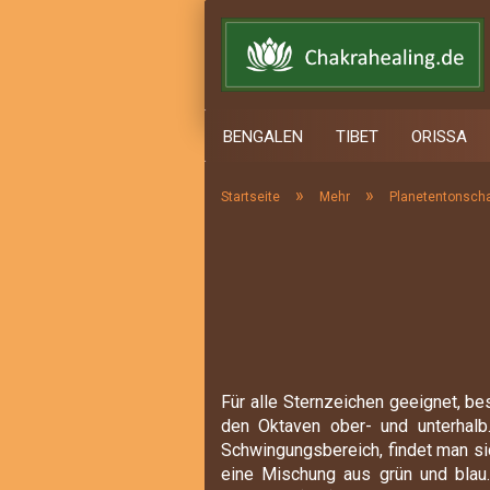
BENGALEN
TIBET
ORISSA
»
»
Startseite
Mehr
Planetentonsch
Wurzelchakra
Sakralchakra
Solarplexus Chakra
Herzchakra
Halschakra
Drittes Auge
Für alle Sternzeichen geeignet, be
Scheitelchakra
den Oktaven ober- und unterhalb
Schwingungsbereich, findet man sic
eine Mischung aus grün und bla