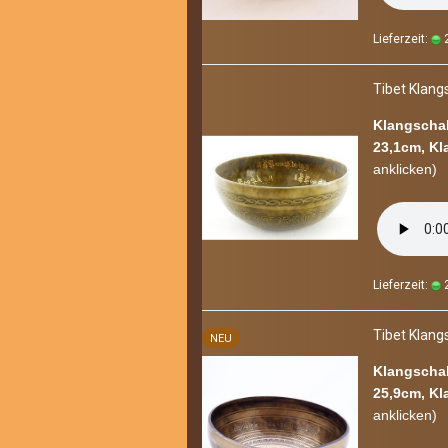
Lieferzeit:
2
Tibet Klang­s
Klangschal
23,1cm, Kl
an­kli­cken)
Lieferzeit:
2
Tibet Klang­s
NEU
Klangschal
25,9cm, Kl
an­kli­cken)