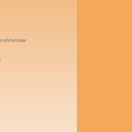
errufsformular
z