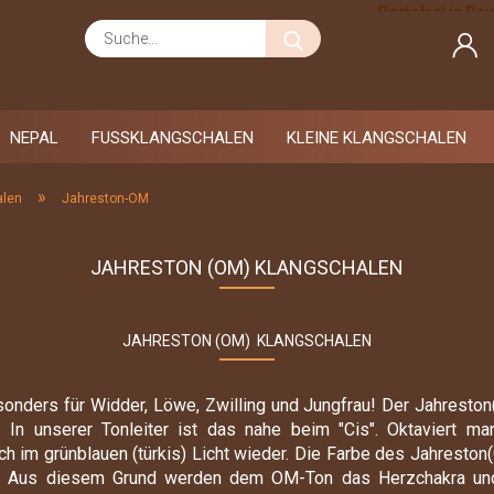
Portofrei in De
Suche...
Zahlung auf R
NEPAL
FUSSKLANGSCHALEN
KLEINE KLANGSCHALEN
»
alen
Jahreston-OM
Alpha-Welle
JAHRESTON (OM) KLANGSCHALEN
Wassermann
Ceres
Fische
Chiron
Widder
Eros-Ton
JAHRESTON (OM) KLANGSCHALEN
Stier
Geomagnetfeld
Zwilling
Hopiton
sonders für Widder, Löwe, Zwilling und Jungfrau! Der Jahreston
Krebs
Jahreston-OM
. In unserer Tonleiter ist das nahe beim "Cis". Oktaviert m
Loewe
h im grünblauen (türkis) Licht wieder. Die Farbe des Jahreston(O
Jahreston-Plato
u. Aus diesem Grund werden dem OM-Ton das Herzchakra und
Jungfrau
Jupiter