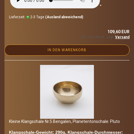
"
Lieferzeit:
2-3 Tage
(Ausland abweichend)
109,60 EUR
inkl. 19% MwSt. zzgl.
Versand
IN DEN WARENKORB
Klei­ne Klang­scha­le Nr.5 Ben­ga­len, Pla­ne­ten­ton­scha­le: Pluto
Klangschale-​Gewicht: 290g, Klangschale-​Durchmesser: