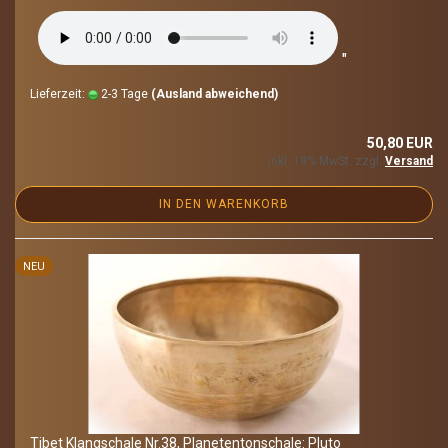
"
Lieferzeit:
2-3 Tage
(Ausland abweichend)
50,80 EUR
inkl. 19% MwSt. zzgl.
Versand
IN DEN WARENKORB
NEU
Tibet Klang­scha­le Nr.38, Pla­ne­ten­ton­scha­le: Pluto