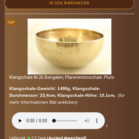
IN DEN WARENKORB
TOP
Klang­scha­le Nr.26 Ben­ga­len, Pla­ne­ten­ton­scha­le: Pluto
Klangschale-​Gewicht: 1490g, Klangschale-​
Durchmesser: 23,4cm, Klangschale-​Höhe: 10,1cm,
(für
mehr In­for­ma­tio­nen Bild an­kli­cken)
"
Lieferzeit:
2-3 Tage
(Ausland abweichend)