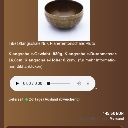
Tibet Klang­scha­le Nr.7, Pla­ne­ten­ton­scha­le: Pluto
Klangschale-​Gewicht: 930g, Klangschale-​Durchmesser:
16,6cm, Klangschale-​Höhe: 8,2cm,
(für mehr In­for­ma­tio­
nen Bild an­kli­cken)
"
Lieferzeit:
2-3 Tage
(Ausland abweichend)
145,50 EUR
inkl. 19% MwSt. zzgl.
Versand