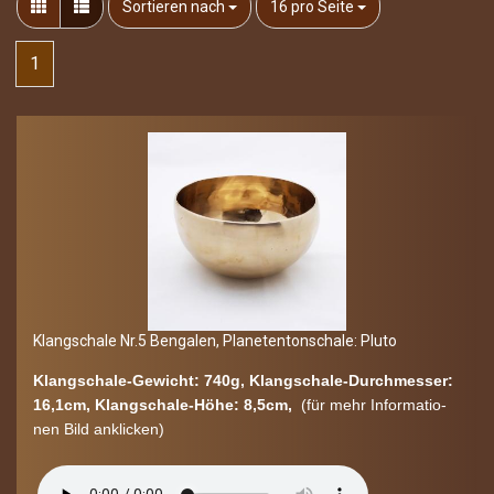
Sortieren nach
pro Seite
Sortieren nach
16 pro Seite
1
Klang­scha­le Nr.5 Ben­ga­len, Pla­ne­ten­ton­scha­le: Pluto
Klangschale-​Gewicht: 740g, Klangschale-​Durchmesser:
16,1cm, Klangschale-​Höhe: 8,5cm,
(für mehr In­for­ma­tio­
nen Bild an­kli­cken)