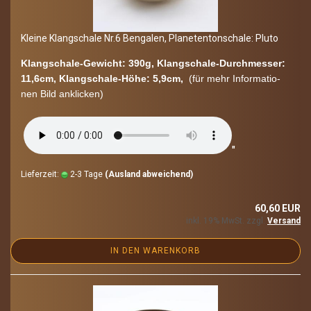
Klei­ne Klang­scha­le Nr.6 Ben­ga­len, Pla­ne­ten­ton­scha­le: Pluto
Klangschale-​Gewicht: 390g, Klangschale-​Durchmesser:
11,6cm, Klangschale-​Höhe: 5,9cm,
(für mehr In­for­ma­tio­
nen Bild an­kli­cken)
"
Lieferzeit:
2-3 Tage
(Ausland abweichend)
60,60 EUR
inkl. 19% MwSt. zzgl.
Versand
IN DEN WARENKORB