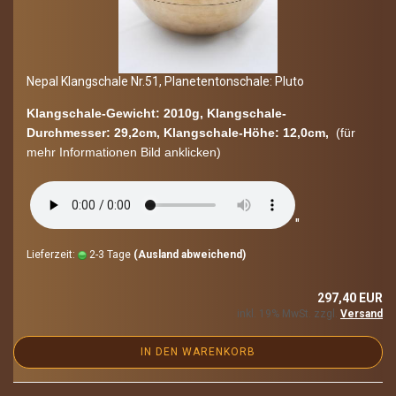
Nepal Klang­scha­le Nr.51, Pla­ne­ten­ton­scha­le: Pluto
Klangschale-​Gewicht: 2010g, Klangschale-​
Durchmesser: 29,2cm, Klangschale-​Höhe: 12,0cm,
(für
mehr In­for­ma­tio­nen Bild an­kli­cken)
"
Lieferzeit:
2-3 Tage
(Ausland abweichend)
297,40 EUR
inkl. 19% MwSt. zzgl.
Versand
IN DEN WARENKORB