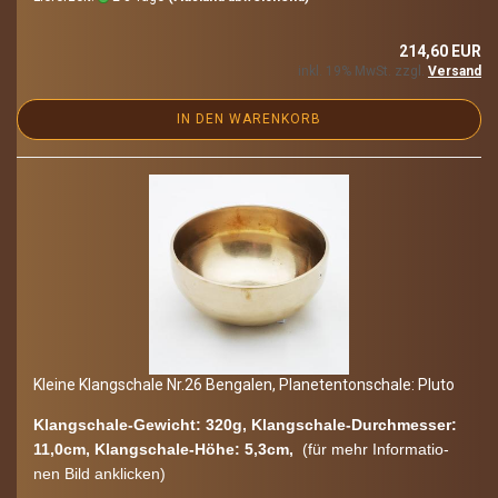
214,60 EUR
inkl. 19% MwSt. zzgl.
Versand
IN DEN WARENKORB
Klei­ne Klang­scha­le Nr.26 Ben­ga­len, Pla­ne­ten­ton­scha­le: Pluto
Klangschale-​Gewicht: 320g, Klangschale-​Durchmesser:
11,0cm, Klangschale-​Höhe: 5,3cm,
(für mehr In­for­ma­tio­
nen Bild an­kli­cken)