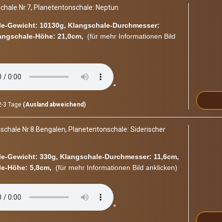
cha­le Nr.7, Pla­ne­ten­ton­scha­le: Nep­tun
e-​Gewicht: 10130g, Klangschale-​Durchmesser:
angschale-​Höhe: 21,0cm,
(für mehr In­for­ma­tio­nen Bild
"
-3 Tage
(Ausland abweichend)
scha­le Nr.8 Ben­ga­len, Pla­ne­ten­ton­scha­le: Si­de­ri­scher
e-​Gewicht: 330g, Klangschale-​Durchmesser: 11,6cm,
e-​Höhe: 5,8cm,
(für mehr In­for­ma­tio­nen Bild an­kli­cken)
"