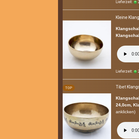
Lieferzeit:
2
Klei­ne Klang
Klangschal
Klangschal
Lieferzeit:
2
Tibet Klang­
TOP
Klangschal
24,0cm, Kl
an­kli­cken)