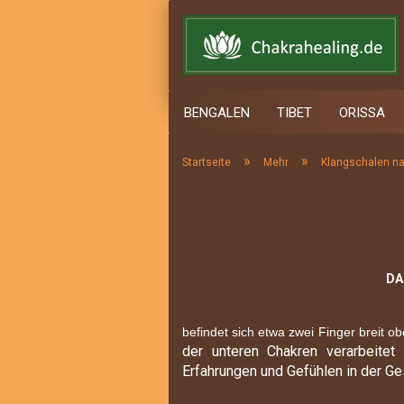
BENGALEN
TIBET
ORISSA
»
»
Startseite
Mehr
Klangschalen n
Wurzelchakra
Sakralchakra
Solarplexus Chakra
Herzchakra
DA
Halschakra
Drittes Auge
befindet sich etwa zwei Finger breit o
Scheitelchakra
der unteren Chakren
verarbeitet
Erfahrungen und Gefühlen in der Ge