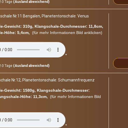
-3 Tage
(Ausland abweichend)
­scha­le Nr.11 Ben­ga­len, Pla­ne­ten­ton­scha­le: Venus
e-​Gewicht: 310g, Klangschale-​Durchmesser: 11,8cm,
e-​Höhe: 5,4cm,
(für mehr In­for­ma­tio­nen Bild an­kli­cken)
"
-3 Tage
(Ausland abweichend)
scha­le Nr.12, Pla­ne­ten­ton­scha­le: Schu­mann­fre­quenz
e-​Gewicht: 1580g, Klangschale-​Durchmesser:
angschale-​Höhe: 11,3cm,
(für mehr In­for­ma­tio­nen Bild
"