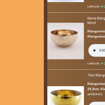
Lieferzeit:
2
Klei­ne Klang­
Mond
Klangschal
Klangschal
Lieferzeit:
2
Tibet Klang­s
Klangschal
24,3cm, Kl
an­kli­cken)