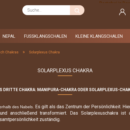
Portofrei in De
Suche...
Zahlung auf R
NEPAL
FUSSKLANGSCHALEN
KLEINE KLANGSCHALEN
»
ach Chakras
Solarplexus Chakra
Alpha-Welle
SOLARPLEXUS CHAKRA
Wassermann
Ceres
Fische
Chiron
Widder
Eros-Ton
S DRITTE CHAKRA: MANIPURA-CHAKRA ODER SOLARPLEXUS-CHA
Stier
Geomagnetfeld
Zwilling
Hopiton
Es gilt als das Zentrum der Persönlichkeit. H
berhalb des Nabels.
Krebs
Jahreston-OM
 und anschließend transformiert. Das Solarplexuschakra ist
Loewe
samtpersönlichkeit zuständig.
Jahreston-Plato
Jungfrau
Jupiter