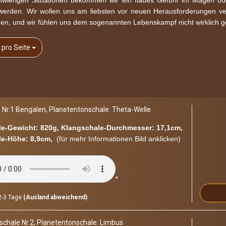
hwierigen Situationen bekommen wir ein flaues Gefühl im Magen od
Siderischer-Mond
 werden. Wir wollen uns am liebsten vor neuen Herausforderungen v
en, und wir fühlen uns dem sogenannten Lebenskampf nicht wirklich 
Sonnenton
Tageston
o Seite
 pro Seite
Theta-Welle
Uranus
Venus
Wasserfrequenz
Wasserstoffgamma
 Nr.1 Ben­ga­len, Pla­ne­ten­ton­scha­le: Theta-​​Welle
e-​Gewicht: 820g, Klangschale-​Durchmesser: 17,1cm,
e-​Höhe: 8,9cm,
(für mehr In­for­ma­tio­nen Bild an­kli­cken)
"
-3 Tage
(Ausland abweichend)
cha­le Nr.2, Pla­ne­ten­ton­scha­le: Lim­bus