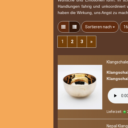
Wünsche und Emotionen führt. In sc
Handlungen fahrig und unkoordiniert
haben die Wirkung, uns Angst zu mach
Sortieren nach
pr
Sortieren nach
16
1
2
3
»
Klang­scha­le
Klangschal
Klangschal
Lieferzeit:
2
Nepal Klang­s