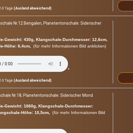
-3 Tage
(Ausland abweichend)
scha­le Nr.12 Ben­ga­len, Pla­ne­ten­ton­scha­le: Si­de­ri­scher
e-​Gewicht: 430g, Klangschale-​Durchmesser: 12,6cm,
e-​Höhe: 6,4cm,
(für mehr In­for­ma­tio­nen Bild an­kli­cken)
"
-3 Tage
(Ausland abweichend)
cha­le Nr.18, Pla­ne­ten­ton­scha­le: Si­de­ri­scher Mond
e-​Gewicht: 1660g, Klangschale-​Durchmesser:
angschale-​Höhe: 10,5cm,
(für mehr In­for­ma­tio­nen Bild