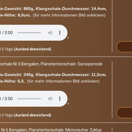
e-​Gewicht: 860g, Klangschale-​Durchmesser: 14,4cm,
e-​Höhe: 8,0cm,
(für mehr In­for­ma­tio­nen Bild an­kli­cken)
"
-3 Tage
(Ausland abweichend)
­scha­le Nr.3 Ben­ga­len, Pla­ne­ten­ton­scha­le: Sa­rospe­ri­ode
e-​Gewicht: 340g, Klangschale-​Durchmesser: 11,5cm,
e-​Höhe: 6,0,
(für mehr In­for­ma­tio­nen Bild an­kli­cken)
"
-3 Tage
(Ausland abweichend)
 Nr.6 Ben­ga­len, Pla­ne­ten­ton­scha­le: Me­to­ni­scher Zy­klus