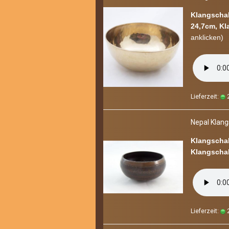
Klangschal
24,7cm, Kl
an­kli­cken)
Lieferzeit:
2
Nepal Klang­s
Klangschal
Klangschal
Lieferzeit:
2