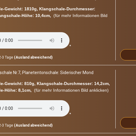
e-​Gewicht: 1810g, Klangschale-​Durchmesser:
angschale-​Höhe: 10,4cm,
(für mehr In­for­ma­tio­nen Bild
"
-3 Tage
(Ausland abweichend)
cha­le Nr.7, Pla­ne­ten­ton­scha­le: Si­de­ri­scher Mond
e-​Gewicht: 810g, Klangschale-​Durchmesser: 14,2cm,
e-​Höhe: 8,1cm,
(für mehr In­for­ma­tio­nen Bild an­kli­cken)
"
-3 Tage
(Ausland abweichend)