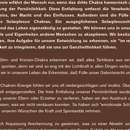
nie erfährt der Mensch nur, wenn das dritte Chakra harmonisch 
Waage
Liebe
ung der Persönlichkeit. Diese Entfaltung umfasst die Verarbe
Skorpion
Lilith
ins, der Macht und des Einflusses. Außerdem sind die Fülle
Schuetze
 Solarplexus Chakras. Ein ausgeglichenes Solarplexusch
Limbus
und das Leben eigenständig zu gestalten. Wir können uns in un
Steinbock
Mars
le und Eigenheiten anderer Menschen zu akzeptieren. Wir besit
Meisterton
 ihre Aufgabe für unsere Entwicklung zu erkennen, sie "im re
Merkur
it zu integrieren, daß sie uns zur Ganzheitlichkeit führen.
Metonischer-Zyklus
Stirn- und Kronen-Chakra erkennen wir, daß alles Sichtbare aus v
Mondknotenumlauf
 spontan, denn wir sind so eng mit der Lichtkraft in allen Dingen ver
Mondkulmination
wir in unserem Leben die Erkenntnis, daß Fülle unser Geburtsrecht und
Mondton
Chakren-Energie fühlen wir uns oft niedergeschlagen und mutlos. Übera
Neptun
l entgegenstellen. Die freie Entfaltung unserer Persönlichkeit wurde
Pi-Frequenz
 unserer Eltern oder Erzieher zu verlieren, haben wir den Ausdruck u
Pluto
ressen, was wir nicht verdauen konnten. So haben sich "emotionale Schl
 unseren Wünschen die Kraft und Spontanität nehmen.
Sarosperiode
Saturn
ch Anpassung Anerkennung zu gewinnen, was zu einer Abwehr und
Schumannfrequenz