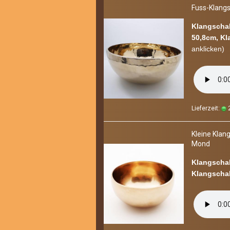
Fuss-​Klang­s
Klangschal
50,8cm, Kl
an­kli­cken)
Lieferzeit:
2
Klei­ne Klang­
Mond
Klangschal
Klangschal