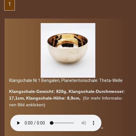
1
Klang­scha­le Nr.1 Ben­ga­len, Pla­ne­ten­ton­scha­le: Theta-​​Welle
Klangschale-​Gewicht: 820g, Klangschale-​Durchmesser:
17,1cm, Klangschale-​Höhe: 8,9cm,
(für mehr In­for­ma­tio­
nen Bild an­kli­cken)
"