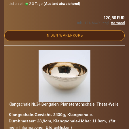
Lieferzeit:
2-3 Tage
(Ausland abweichend)
120,80 EUR
inkl. 19% MwSt. zzgl.
Versand
IN DEN WARENKORB
Klang­scha­le Nr.34 Ben­ga­len, Pla­ne­ten­ton­scha­le: Theta-​​Welle
Klangschale-​Gewicht: 2430g, Klangschale-​
Durchmesser: 28,9cm, Klangschale-​Höhe: 11,8cm,
(für
mehr In­for­ma­tio­nen Bild an­kli­cken)