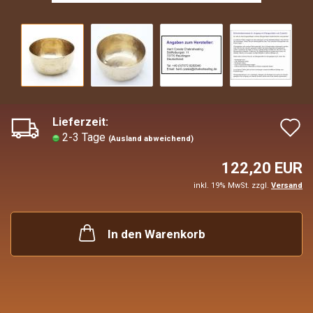
Lieferzeit:
A
2-3 Tage
(Ausland abweichend)
d
122,20 EUR
M
inkl. 19% MwSt. zzgl.
Versand
In den Warenkorb