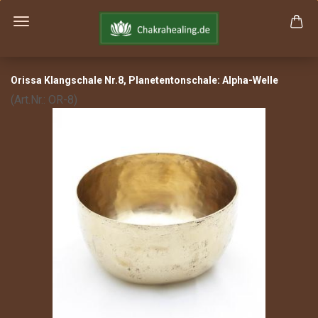
Oris­sa Klang­scha­le Nr.8, Pla­ne­ten­ton­scha­le: Alpha-​Welle
(Art.Nr.:
OR-8
)