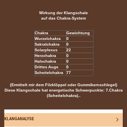
Wirkung der Klangschale
auf das Chakra-System
Chakra
Gewichtung
Wurzelchakra
0
Sakralchakra
0
Solarplexus
22
Herzchakra
0
Halschakra
0
Drittes Auge
0
Scheitelchakra
77
(Ermittelt mir dem Filzklöppel oder Gummikernschlegel)
Diese Klangschale hat energetische Schwerpunkte: 7.Chakra
(Scheitelchakra).
.
KLANGANALYSE